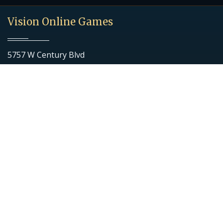
Vision Online Games
5757 W Century Blvd
Ste 700
Los Angeles, CA 90045
Quick Links
Download Game
Getting Started
News
Contact
Wiki